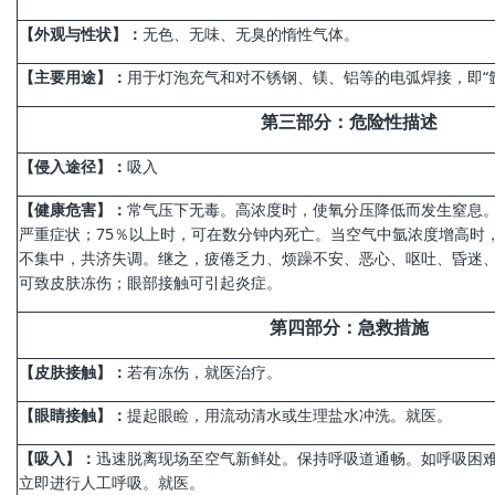
【外观与性状】：
无色、无味、无臭的惰性气体。
【主要用途】：
用于灯泡充气和对不锈钢、镁、铝等的电弧焊接，即“
第
三
部分
：
危险性描述
【侵入途径】：
吸入
【健康危害】：
常气压下无毒。高浓度时，使氧分压降低而发生窒息。
严重症状；75％以上时，可在数分钟内死亡。当空气中氩浓度增高时
不集中，共济失调。继之，疲倦乏力、烦躁不安、恶心、呕吐、昏迷
可致皮肤冻伤；眼部接触可引起炎症。
第
四
部分
：急救措施
【皮肤接触】：
若有冻伤，就医治疗。
【眼睛接触】：
提起眼睑，用流动清水或生理盐水冲洗。就医。
【吸入】：
迅速脱离现场至空气新鲜处。保持呼吸道通畅。如呼吸困
立即进行人工呼吸。就医。