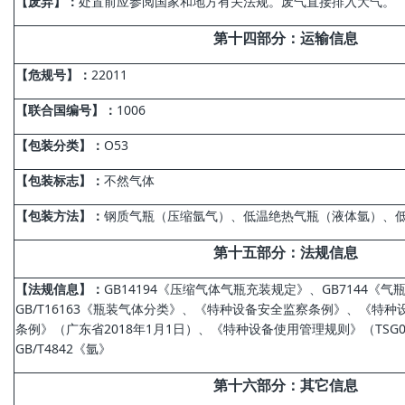
【废弃】：
处置前应参阅国家和地方有关法规。废气直接排入大气。
第
十四
部分
：运输信息
【危规号】：
22011
【联合国编号】：
1006
【包装分类】：
O53
【包装标志】：
不然气体
【包装方法】：
钢质气瓶（压缩氩气）、低温绝热气瓶（液体氩）、低
第
十五
部分
：法规信息
【法规信息】：
GB14194《压缩气体气瓶充装规定》、GB7144《
GB/T16163《瓶装气体分类》、《特种设备安全监察条例》、《特
条例》（广东省2018年1月1日）、《特种设备使用管理规则》（TSG08
GB/T4842《氩》
第
十六
部分
：其它信息