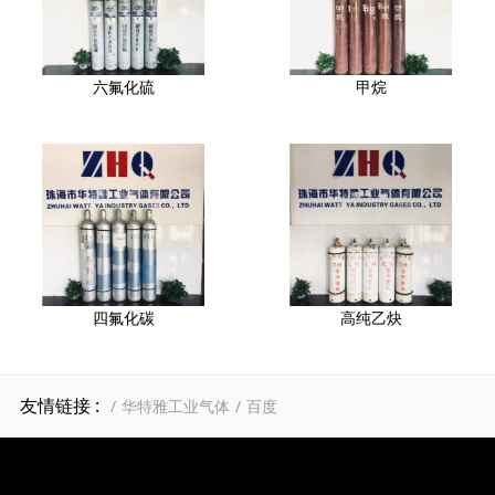
六氟化硫
甲烷
四氟化碳
高纯乙炔
友情链接 :
华特雅工业气体
百度