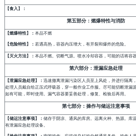
【食入】：
第
五
部分
：燃爆特性与消防
【
燃爆
特性】
：
本品不燃
【危险特性】：
若遇高热，容器内压增大，有开裂和爆炸的危险。
【灭火方法】：
本品不燃。切断气源。喷水冷却容器，可能的话将容
第
六
部分
：泄漏应急处理
【泄漏应急处理】：
迅速撤离泄漏污染区人员至上风处，并进行隔离
处理人员戴自给正压式呼吸器，穿一般作业工作服。尽可能切断泄漏
如有可能，即时使用。漏气容器要妥善处理，修复、检验后再用。
第
七
部分
：
操作与
储运注意事项
【储运注意事项】：
储存于阴凉、通风的库房。远离火种、热源。库温
有泄漏应急处理设备。
【
操作
注意事项】
：
密闭操作，应提供良好的自然通风条件，操作人