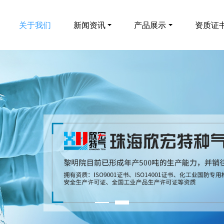
关于我们
新闻资讯
产品展示
资质证