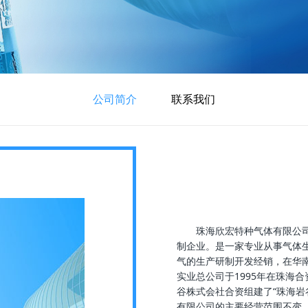
公司简介
联系我们
珠海欣宏特种气体有限公司
制企业。是一家专业从事气体
气的生产研制开发经销，在华
实业总公司于1995年在珠海合
谷株式会社合资组建了“珠海岩
有限公司的主要经营范围不变